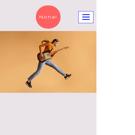
Nohal