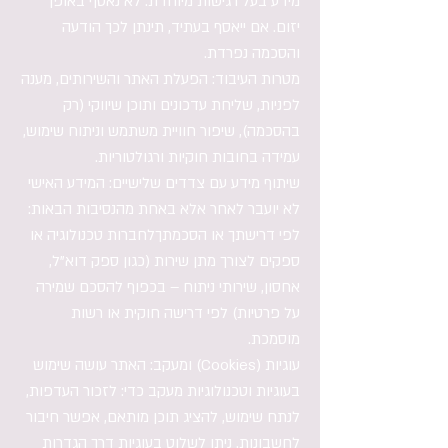
מידע בעל רגישות מיוחדת: לא נאסף באופן
יזום. אם ייאסף בעתיד, תינתן לכך הודעה
והסכמה נפרדת.
מטרות העיבוד: הפעלת האתר והשירותים, מענה
לפניות, שליחת עדכונים ותוכן שיווקי (רק
בהסכמה), שיפור חוויית משתמש וניתוח שימוש,
עמידה בחובות חוקיות ורגולטוריות.
שיתוף מידע עם צדדים שלישיים: המידע האישי
לא יועבר לאחר אלא באחת מהנסיבות הבאות:
לפי דרישתך או הסכמתךלחברות טכנולוגיה או
ספקים לצורך מתן שירות (כגון ספק דוא"ל,
אחסון, שירותי ניתוח – בכפוף להסכם שמירה
על פרטיות) לפי דרישה חוקית או רשות
מוסמכת.
עוגיות (Cookies) ומעקב: האתר עושה שימוש
בעוגיות וטכנולוגיות מעקב כדי: לזכור העדפות,
לנתח שימוש, להציג תוכן מותאם, אפשר חיבור
לחשבונות. ניתן לשלוט בעוגיות דרך הגדרות