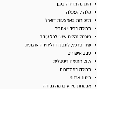
התקנה מהירה בענן
קלה להפעלה
תזכורות באמצעות דוא"ל
תמיכה בריבוי אתרים
פורטל נהלים אישי לכל עובד
שיוך פרטני, לתפקיד וליחידה ארגונית
סבב אישורים
2FA חתימה דיגיטלית
תמיכה במהדורות
מיתוג ארגוני
אבטחת מידע ברמה גבוהה
זמינות המידע 24/7 מכל מקום
!
כתבו עלינו בעיתון The
Marker